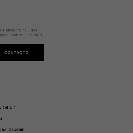
de envío no incluidos.
ping costs not included.
CONTACTO
Orbit 02
a
idea
,
zapirain