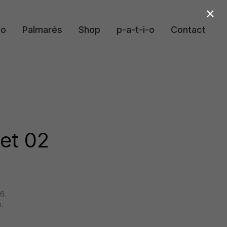
×
io
Palmarés
Shop
p-a-t-i-o
Contact
et 02
6.
.
.