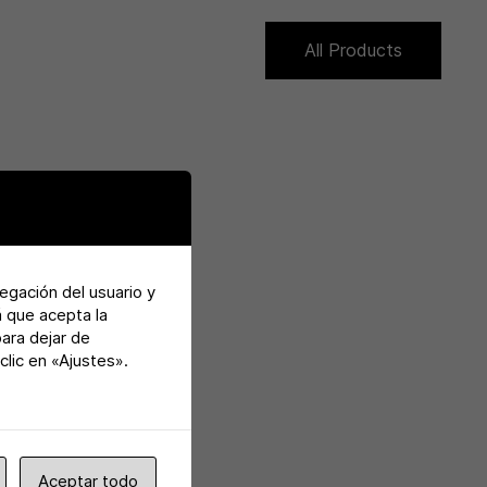
All Products
vegación del usuario y
á que acepta la
para dejar de
lic en «Ajustes».
Aceptar todo