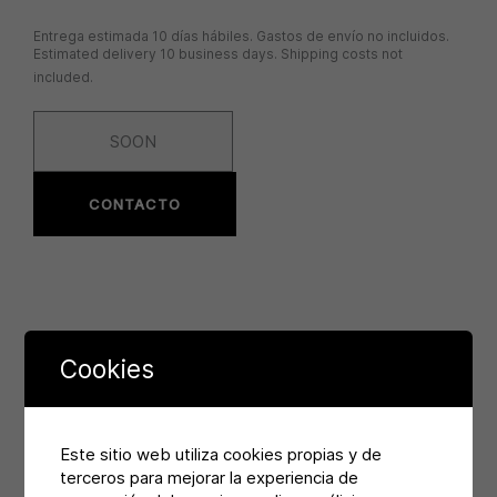
Entrega estimada 10 días hábiles. Gastos de envío no incluidos.
Estimated delivery 10 business days. Shipping costs not
included.
SOON
CONTACTO
Cookies
SKU:
The Red Threads 03
Category:
Serigraphy
Este sitio web utiliza cookies propias y de
Tags:
arty
,
idea
,
zapirain
terceros para mejorar la experiencia de