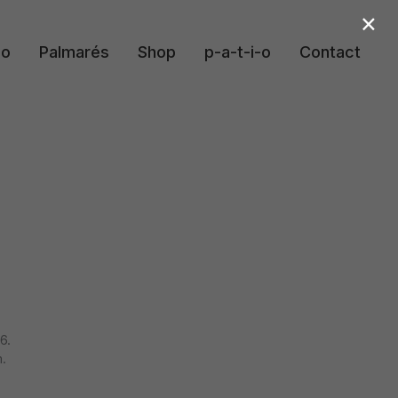
×
io
Palmarés
Shop
p-a-t-i-o
Contact
6.
.
.