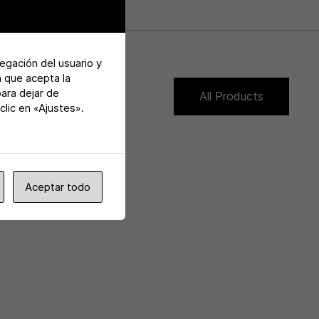
vegación del usuario y
á que acepta la
para dejar de
All Products
lic en «Ajustes».
Aceptar todo