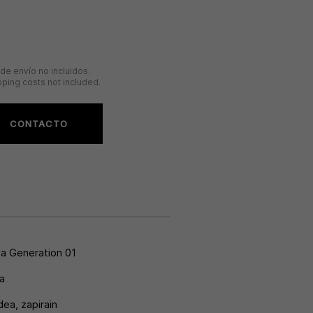
de envío no incluidos.
ping costs not included.
CONTACTO
ia Generation 01
a
idea
,
zapirain