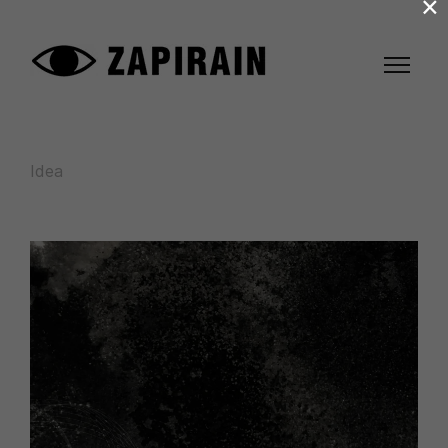
×
Idea