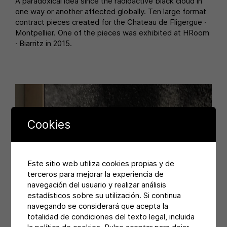
A paradoxical idea since the radioactive black cloud in
one way or another affected globally. Ten large format
contract pieces created for the Chateau de Fligergue ·
Montpellier. One of the pieces was exhibited at HRoom
· Biarritz in 2015.
Cookies
Este sitio web utiliza cookies propias y de
terceros para mejorar la experiencia de
navegación del usuario y realizar análisis
estadísticos sobre su utilización. Si continua
navegando se considerará que acepta la
totalidad de condiciones del texto legal, incluida